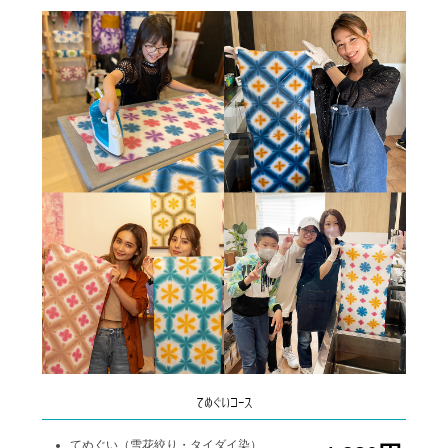
てぬぐいコース
てぬぐい（雪花絞り・タイダイ染）