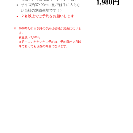
1,980円
サイズ約37×90cm（他では手に入らな
い当社の別織生地です！）
２名以上でご予約をお願いします
2026年9月1日以降の予約は価格が変更になりま
す。
変更後→2,200円
８月中にいただいたご予約は、予約日が９月以
降であっても現在の料金になります。
お子様や初心者の方でも、簡単に染めることが出来る体験です。季
節ごとのお色を各色ご用意しております。体験時間はお一人様30分
～60分です。作ったものはその日に持ち帰り、お使いいただくこと
ができます。もちろん大切な方へのお土産にも。ゆったりと落ち着
いた空間で、堺の伝統産業手ぬぐいの雪花絞り染め体験をお楽しみ
ください！
女子会、親子連れ、カップル、修学旅行生、海外の方大歓迎！！
タイダイ染なども体験していただくことも可能です。