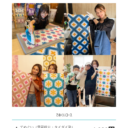
てぬぐいコース
てぬぐい（雪花絞り・タイダイ染）