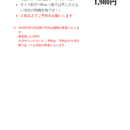
1,980円
サイズ約37×90cm（他では手に入らな
い当社の別織生地です！）
２名以上でご予約をお願いします
2026年9月1日以降の予約は価格が変更になりま
す。
変更後→2,200円
８月中にいただいたご予約は、予約日が９月以
降であっても現在の料金になります。
お子様や初心者の方でも、簡単に染めることが出来る体験です。季
節ごとのお色を各色ご用意しております。体験時間はお一人様30分
～60分です。作ったものはその日に持ち帰り、お使いいただくこと
ができます。もちろん大切な方へのお土産にも。ゆったりと落ち着
いた空間で、堺の伝統産業手ぬぐいの雪花絞り染め体験をお楽しみ
ください！
女子会、親子連れ、カップル、修学旅行生、海外の方大歓迎！！
タイダイ染なども体験していただくことも可能です。