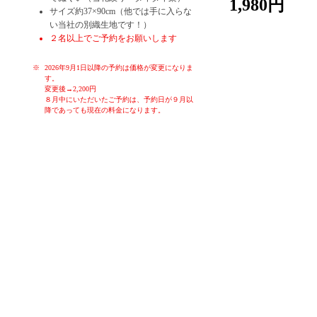
1,980円
サイズ約37×90cm（他では手に入らな
い当社の別織生地です！）
２名以上でご予約をお願いします
2026年9月1日以降の予約は価格が変更になりま
す。
変更後→2,200円
８月中にいただいたご予約は、予約日が９月以
降であっても現在の料金になります。
お子様や初心者の方でも、簡単に染めることが出来る体験です。季
節ごとのお色を各色ご用意しております。体験時間はお一人様30分
～60分です。作ったものはその日に持ち帰り、お使いいただくこと
ができます。もちろん大切な方へのお土産にも。ゆったりと落ち着
いた空間で、堺の伝統産業手ぬぐいの雪花絞り染め体験をお楽しみ
ください！
女子会、親子連れ、カップル、修学旅行生、海外の方大歓迎！！
タイダイ染なども体験していただくことも可能です。