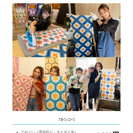
てぬぐいコース
てぬぐい（雪花絞り・タイダイ染）