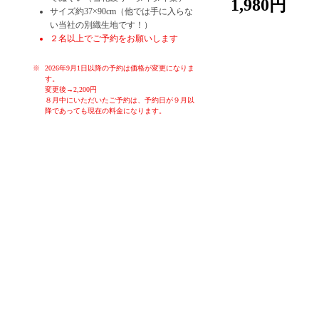
1,980円
サイズ約37×90cm（他では手に入らな
い当社の別織生地です！）
２名以上でご予約をお願いします
2026年9月1日以降の予約は価格が変更になりま
す。
変更後→2,200円
８月中にいただいたご予約は、予約日が９月以
降であっても現在の料金になります。
お子様や初心者の方でも、簡単に染めることが出来る体験です。季
節ごとのお色を各色ご用意しております。体験時間はお一人様30分
～60分です。作ったものはその日に持ち帰り、お使いいただくこと
ができます。もちろん大切な方へのお土産にも。ゆったりと落ち着
いた空間で、堺の伝統産業手ぬぐいの雪花絞り染め体験をお楽しみ
ください！
女子会、親子連れ、カップル、修学旅行生、海外の方大歓迎！！
タイダイ染なども体験していただくことも可能です。