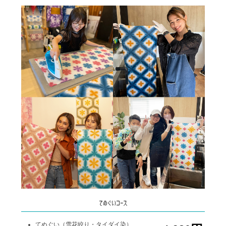
てぬぐいコース
てぬぐい（雪花絞り・タイダイ染）