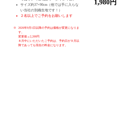
1,980円
サイズ約37×90cm（他では手に入らな
い当社の別織生地です！）
２名以上でご予約をお願いします
2026年9月1日以降の予約は価格が変更になりま
す。
変更後→2,200円
８月中にいただいたご予約は、予約日が９月以
降であっても現在の料金になります。
お子様や初心者の方でも、簡単に染めることが出来る体験です。季
節ごとのお色を各色ご用意しております。体験時間はお一人様30分
～60分です。作ったものはその日に持ち帰り、お使いいただくこと
ができます。もちろん大切な方へのお土産にも。ゆったりと落ち着
いた空間で、堺の伝統産業手ぬぐいの雪花絞り染め体験をお楽しみ
ください！
女子会、親子連れ、カップル、修学旅行生、海外の方大歓迎！！
タイダイ染なども体験していただくことも可能です。