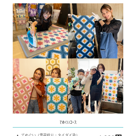
てぬぐいコース
てぬぐい（雪花絞り・タイダイ染）