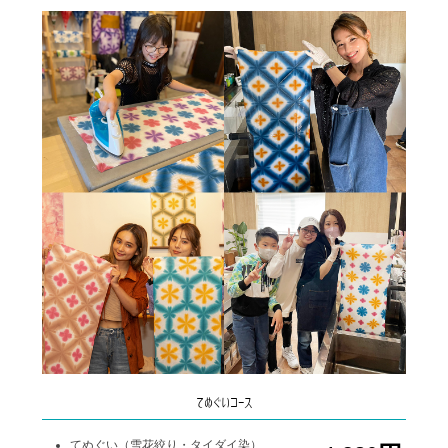
てぬぐいコース
てぬぐい（雪花絞り・タイダイ染）