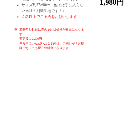
1,980円
サイズ約37×90cm（他では手に入らな
い当社の別織生地です！）
２名以上でご予約をお願いします
2026年9月1日以降の予約は価格が変更になりま
す。
変更後→2,200円
８月中にいただいたご予約は、予約日が９月以
降であっても現在の料金になります。
お子様や初心者の方でも、簡単に染めることが出来る体験です。季
節ごとのお色を各色ご用意しております。体験時間はお一人様30分
～60分です。作ったものはその日に持ち帰り、お使いいただくこと
ができます。もちろん大切な方へのお土産にも。ゆったりと落ち着
いた空間で、堺の伝統産業手ぬぐいの雪花絞り染め体験をお楽しみ
ください！
女子会、親子連れ、カップル、修学旅行生、海外の方大歓迎！！
タイダイ染なども体験していただくことも可能です。