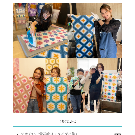
てぬぐいコース
てぬぐい（雪花絞り・タイダイ染）