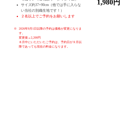
1,980円
サイズ約37×90cm（他では手に入らな
い当社の別織生地です！）
２名以上でご予約をお願いします
2026年9月1日以降の予約は価格が変更になりま
す。
変更後→2,200円
８月中にいただいたご予約は、予約日が９月以
降であっても現在の料金になります。
お子様や初心者の方でも、簡単に染めることが出来る体験です。季
節ごとのお色を各色ご用意しております。体験時間はお一人様30分
～60分です。作ったものはその日に持ち帰り、お使いいただくこと
ができます。もちろん大切な方へのお土産にも。ゆったりと落ち着
いた空間で、堺の伝統産業手ぬぐいの雪花絞り染め体験をお楽しみ
ください！
女子会、親子連れ、カップル、修学旅行生、海外の方大歓迎！！
タイダイ染なども体験していただくことも可能です。