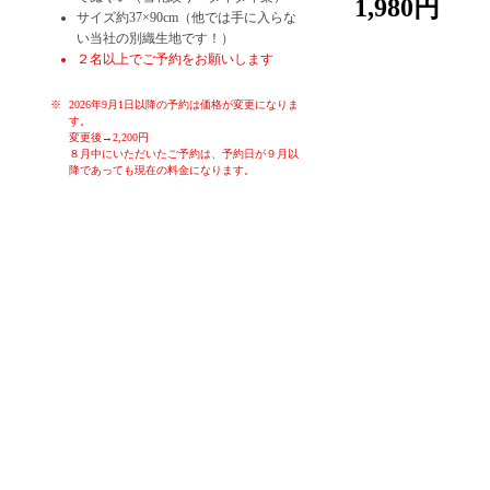
1,980円
サイズ約37×90cm（他では手に入らな
い当社の別織生地です！）
２名以上でご予約をお願いします
2026年9月1日以降の予約は価格が変更になりま
す。
変更後→2,200円
８月中にいただいたご予約は、予約日が９月以
降であっても現在の料金になります。
お子様や初心者の方でも、簡単に染めることが出来る体験です。季
節ごとのお色を各色ご用意しております。体験時間はお一人様30分
～60分です。作ったものはその日に持ち帰り、お使いいただくこと
ができます。もちろん大切な方へのお土産にも。ゆったりと落ち着
いた空間で、堺の伝統産業手ぬぐいの雪花絞り染め体験をお楽しみ
ください！
女子会、親子連れ、カップル、修学旅行生、海外の方大歓迎！！
タイダイ染なども体験していただくことも可能です。