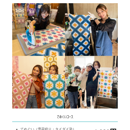
てぬぐいコース
てぬぐい（雪花絞り・タイダイ染）