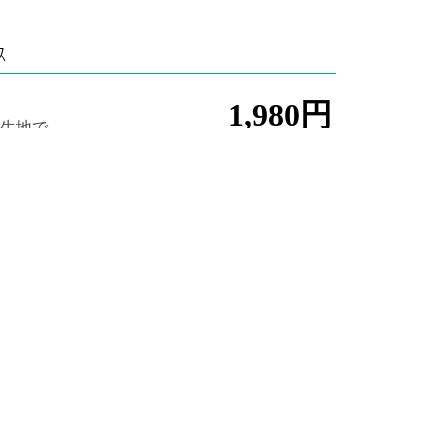
ス
1,980円
織生地で
在の料金になり
験です。季節ごとのお色を各色ご用意しており
のはその日に持ち帰り、お使いいただくことがで
落ち着いた空間で、堺の伝統産業手ぬぐいの雪