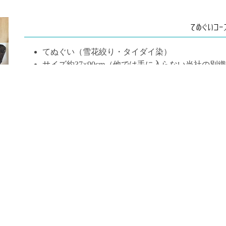
てぬぐいコー
てぬぐい（雪花絞り・タイダイ染）
サイズ約37×90cm（他では手に入らない当社の別
す！）
２名以上でご予約をお願いします
2026年9月1日以降の予約は価格が変更になります。
変更後→2,200円
８月中にいただいたご予約は、予約日が９月以降であっても現
ます。
お子様や初心者の方でも、簡単に染めることが出来る体
ます。体験時間はお一人様30分～60分です。作ったも
きます。もちろん大切な方へのお土産にも。ゆったりと
花絞り染め体験をお楽しみください！