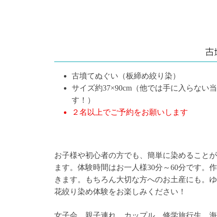
古
古墳てぬぐい（板締め絞り染）
サイズ約37×90cm（他では手に入らない
す！）
２名以上でご予約をお願いします
お子様や初心者の方でも、簡単に染めることが
ます。体験時間はお一人様30分～60分です
きます。もちろん大切な方へのお土産にも。ゆ
花絞り染め体験をお楽しみください！
女子会、親子連れ、カップル、修学旅行生、海